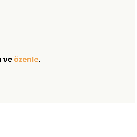
a ve
özenle
.