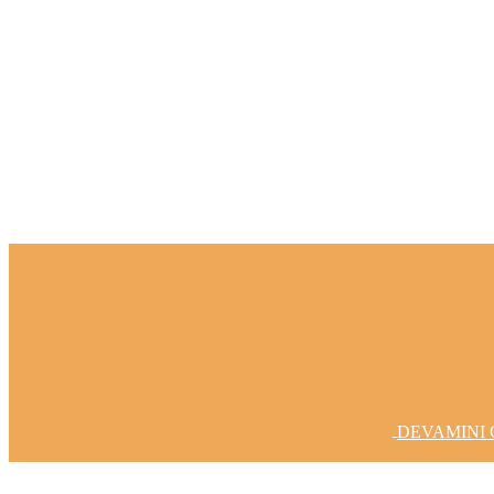
Fikirlerinizi Gerçeğe Dönüştürelim
DEVAMINI