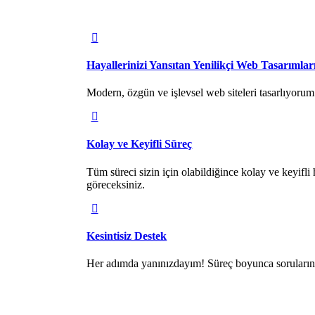
Hayallerinizi Yansıtan Yenilikçi Web Tasarımlar
Modern, özgün ve işlevsel web siteleri tasarlıyorum. 
Kolay ve Keyifli Süreç
Tüm süreci sizin için olabildiğince kolay ve keyifli h
göreceksiniz.
Kesintisiz Destek
Her adımda yanınızdayım! Süreç boyunca sorularını