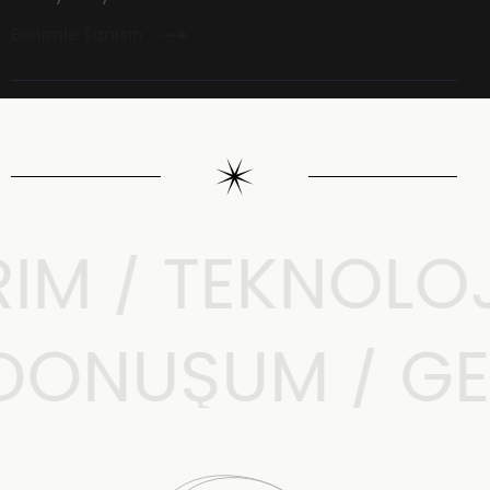
Benimle Tanışın
M / TEKNOLOJI 
L DÖNÜŞÜM / G