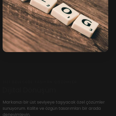
SIZI GELECEĞE TAŞIYAN ÇÖZÜMLER
Dijital Dönüşüm
Markanızı bir üst seviyeye taşıyacak özel çözümler
sunuyorum. Kalite ve özgün tasarımları bir arada
deneyimleyin.