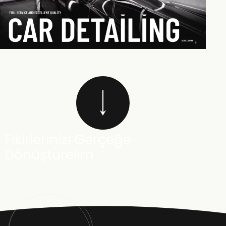
Fikirlerinizi Gerçeğe
Dönüştürelim