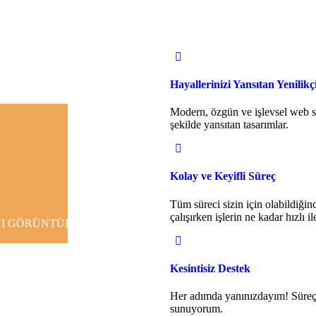
Hayallerinizi Yansıtan Yenilik
Modern, özgün ve işlevsel web sit
şekilde yansıtan tasarımlar.
Kolay ve Keyifli Süreç
Tüm süreci sizin için olabildiğinc
çalışırken işlerin ne kadar hızlı i
I GÖRÜNTÜLE
Kesintisiz Destek
Her adımda yanınızdayım! Süreç b
sunuyorum.