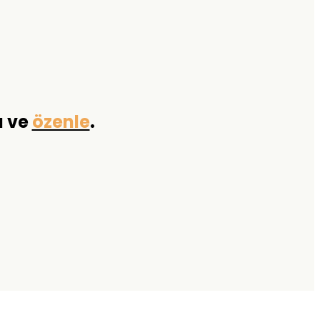
a ve
özenle
.