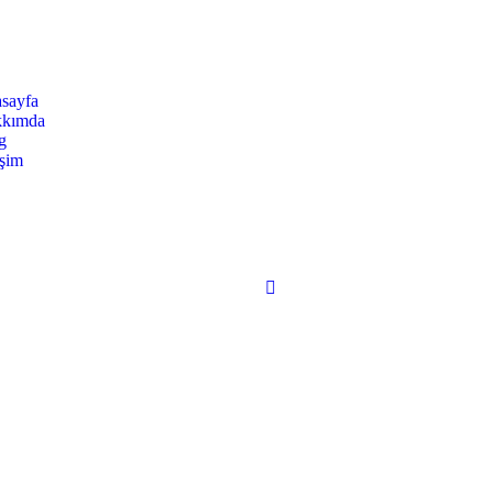
sayfa
kımda
g
işim