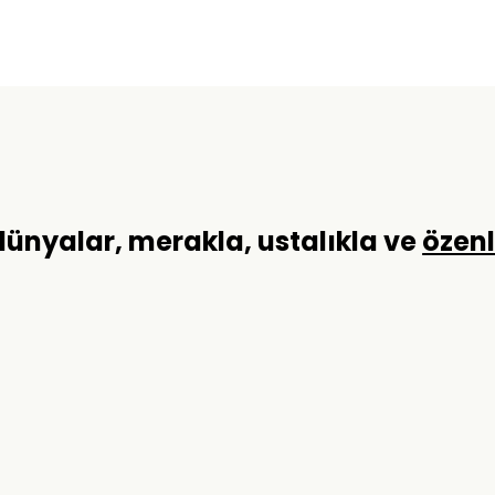
 dünyalar, merakla, ustalıkla ve
özen