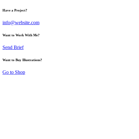
Have a Project?
info@website.com
Want to Work With Me?
Send Brief
Want to Buy Illustrations?
Go to Shop