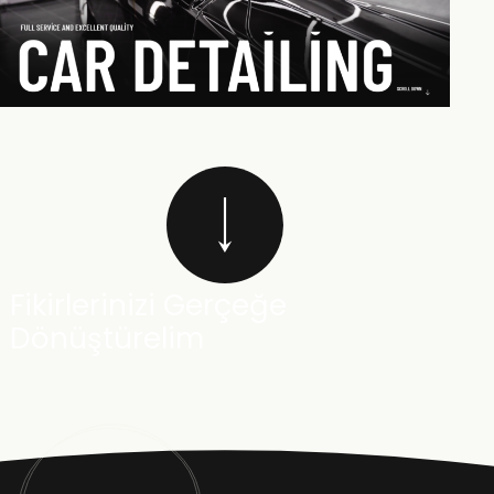
Fikirlerinizi Gerçeğe
Dönüştürelim