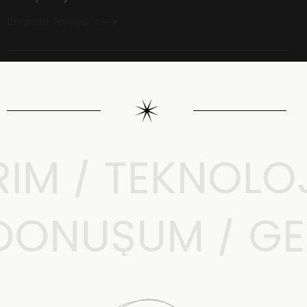
Benimle Tanışın
M / TEKNOLOJI 
L DÖNÜŞÜM / G