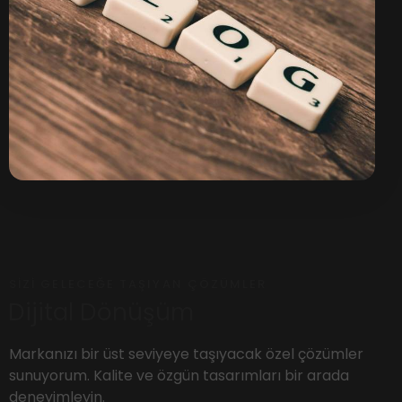
SIZI GELECEĞE TAŞIYAN ÇÖZÜMLER
Dijital Dönüşüm
Markanızı bir üst seviyeye taşıyacak özel çözümler
sunuyorum. Kalite ve özgün tasarımları bir arada
deneyimleyin.