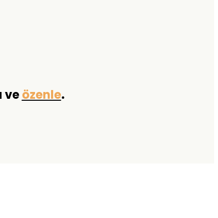
a ve
özenle
.