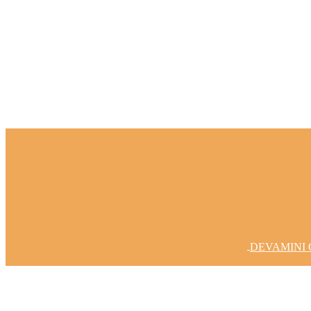
Fikirlerinizi Gerçeğe Dönüştürelim
DEVAMINI