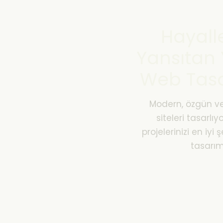
Hayalle
Yansıtan Y
Web Tasa
Modern, özgün ve
siteleri tasarlıy
projelerinizi en iyi
tasarım