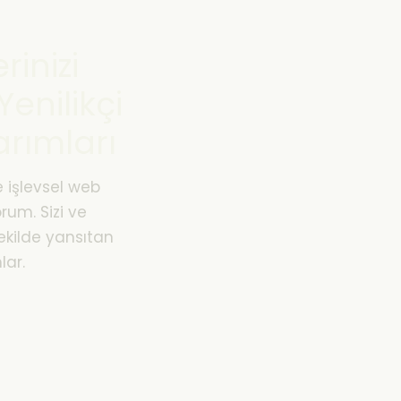
rinizi
enilikçi
rımları
 işlevsel web
orum. Sizi ve
 şekilde yansıtan
lar.