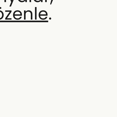
özenle
.