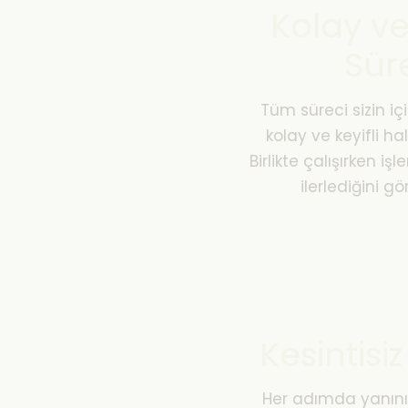
Kolay ve 
Sür
Tüm süreci sizin iç
kolay ve keyifli ha
Birlikte çalışırken işl
ilerlediğini gö
Kesintisi
Her adımda yanın