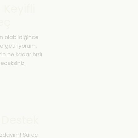
Keyifli
eç
in olabildiğince
le getiriyorum.
erin ne kadar hızlı
receksiniz.
z Destek
ızdayım! Süreç