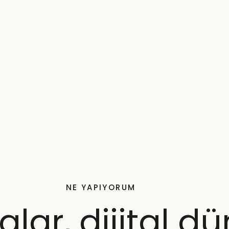
NE YAPIYORUM
glar, dijital dü