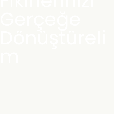
Fikirlerinizi
Gerçeğe
Dönüştüreli
m