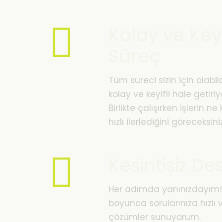
Kolay ve Keyi
Süreç
Tüm süreci sizin için olabi
kolay ve keyifli hale getiri
Birlikte çalışırken işlerin n
hızlı ilerlediğini göreceksiniz
Kesintisiz De
Her adımda yanınızdayım!
boyunca sorularınıza hızlı v
çözümler sunuyorum.