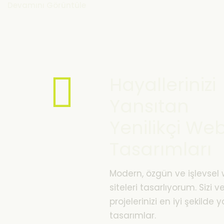
Devamını Görüntüle
Hayallerinizi
Yansıtan
Yenilikçi We
Tasarımları
Modern, özgün ve işlevsel
siteleri tasarlıyorum. Sizi v
projelerinizi en iyi şekilde 
tasarımlar.