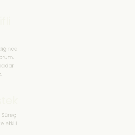
fli
ldiğince
yorum.
e kadar
.
stek
 Süreç
e etkili