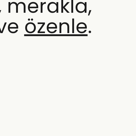
, merakla,
 ve
özenle
.