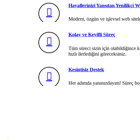
Hayallerinizi Yansıtan Yenilikçi 
Modern, özgün ve işlevsel web siteler
Kolay ve Keyifli Süreç
Tüm süreci sizin için olabildiğince k
hızlı ilerlediğini göreceksiniz.
Kesintisiz Destek
Her adımda yanınızdayım! Süreç boy