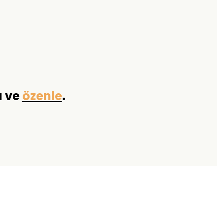
a ve
özenle
.