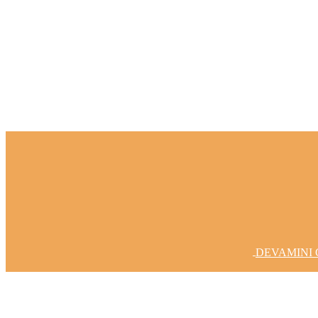
Fikirlerinizi Gerçeğe Dönüştürelim
DEVAMINI