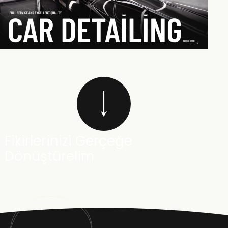
Fikirlerinizi Gerçeğe
Dönüştürelim