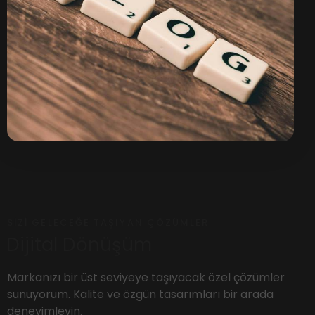
SIZI GELECEĞE TAŞIYAN ÇÖZÜMLER
Dijital Dönüşüm
Markanızı bir üst seviyeye taşıyacak özel çözümler
sunuyorum. Kalite ve özgün tasarımları bir arada
deneyimleyin.