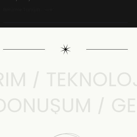
Benimle Tanışın
M / TEKNOLOJI 
L DÖNÜŞÜM / G