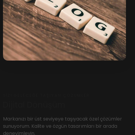
SIZI GELECEĞE TAŞIYAN ÇÖZÜMLER
Dijital Dönüşüm
Markanızı bir üst seviyeye taşıyacak özel çözümler
sunuyorum. Kalite ve özgün tasarımları bir arada
deneyimleyin.