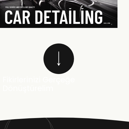
Fikirlerinizi Gerçeğe
Dönüştürelim