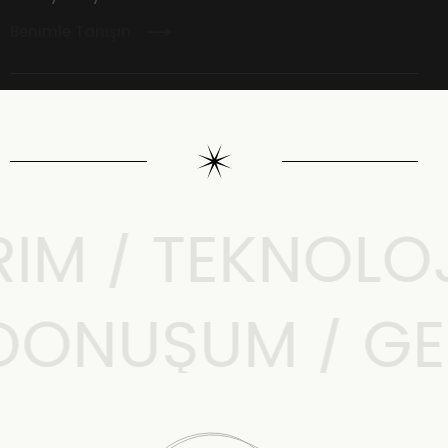
Benimle Tanışın
M / TEKNOLOJI 
L DÖNÜŞÜM / G