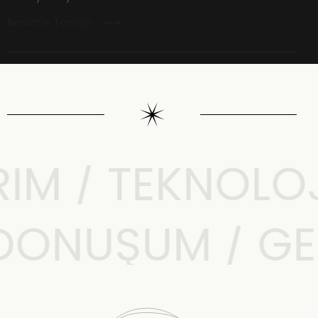
Benimle Tanışın
M / TEKNOLOJI 
L DÖNÜŞÜM / G