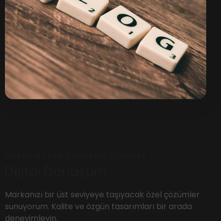
SIZI GELECEĞE TAŞIYAN ÇÖZÜMLER
Dijital Dönüşüm
Markanızı bir üst seviyeye taşıyacak özel çözümler
sunuyorum. Kalite ve özgün tasarımları bir arada
deneyimleyin.