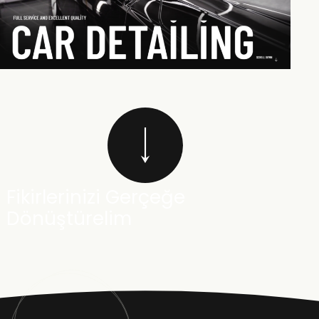
Fikirlerinizi Gerçeğe
Dönüştürelim