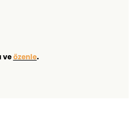
a ve
özenle
.