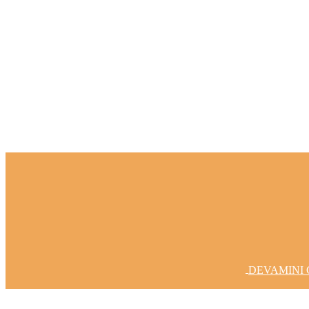
Fikirlerinizi Gerçeğe Dönüştürelim
DEVAMINI