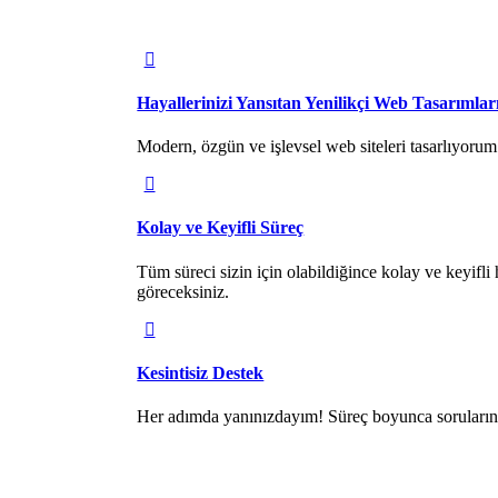
Hayallerinizi Yansıtan Yenilikçi Web Tasarımlar
Modern, özgün ve işlevsel web siteleri tasarlıyorum. 
Kolay ve Keyifli Süreç
Tüm süreci sizin için olabildiğince kolay ve keyifli h
göreceksiniz.
Kesintisiz Destek
Her adımda yanınızdayım! Süreç boyunca sorularını