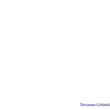
Fikirlerinizi Gerçeğe Dönüştürelim
Devamını Görüntü