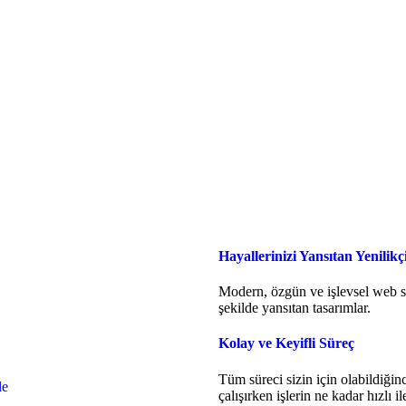
Hayallerinizi Yansıtan Yenilik
Modern, özgün ve işlevsel web sit
şekilde yansıtan tasarımlar.
Kolay ve Keyifli Süreç
Tüm süreci sizin için olabildiğinc
le
çalışırken işlerin ne kadar hızlı i