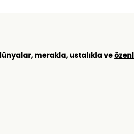
 dünyalar, merakla, ustalıkla ve
özen