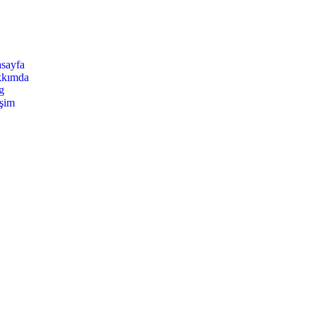
sayfa
kımda
g
işim