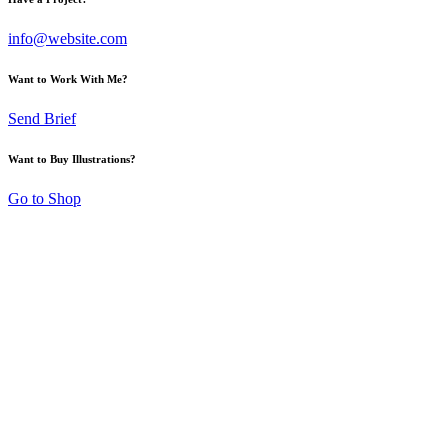
info@website.com
Want to Work With Me?
Send Brief
Want to Buy Illustrations?
Go to Shop