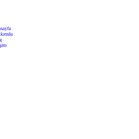
sayfa
kımda
g
işim