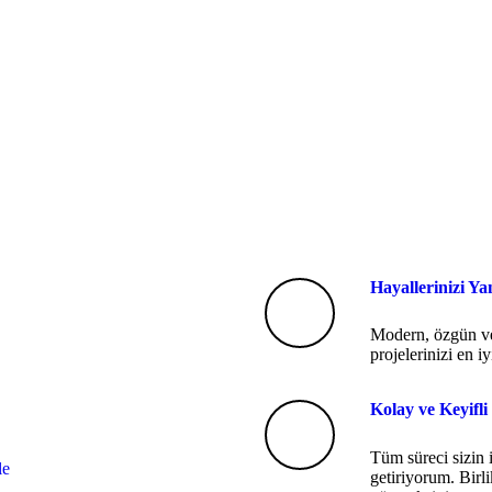
Hayallerinizi Ya
Modern, özgün ve 
projelerinizi en i
Kolay ve Keyifli
Tüm süreci sizin i
le
getiriyorum. Birlik