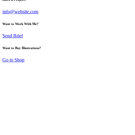
info@website.com
Want to Work With Me?
Send Brief
Want to Buy Illustrations?
Go to Shop