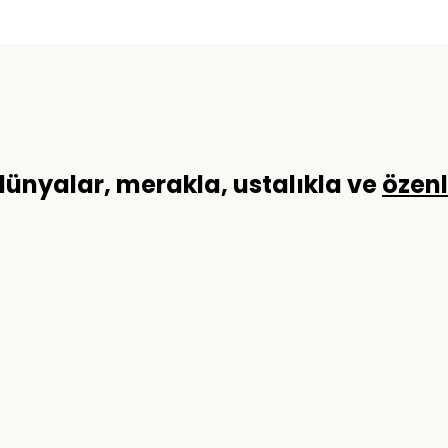
 dünyalar, merakla, ustalıkla ve
özen