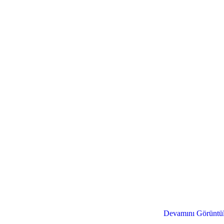
Fikirlerinizi Gerçeğe Dönüştürelim
Devamını Görüntü