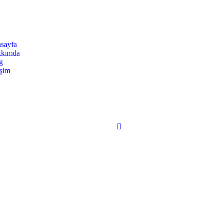
sayfa
kımda
g
işim