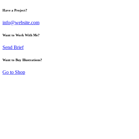
Have a Project?
info@website.com
Want to Work With Me?
Send Brief
Want to Buy Illustrations?
Go to Shop