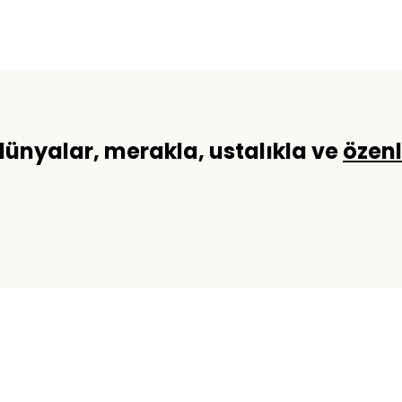
 dünyalar, merakla, ustalıkla ve
özen