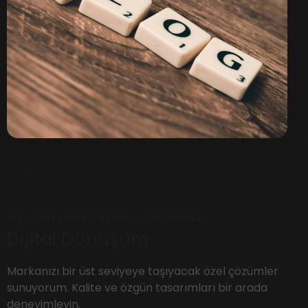
SIZI GELECEĞE TAŞIYAN ÇÖZÜMLER
Dijital Dönüşüm
Markanızı bir üst seviyeye taşıyacak özel çözümler
sunuyorum. Kalite ve özgün tasarımları bir arada
deneyimleyin.