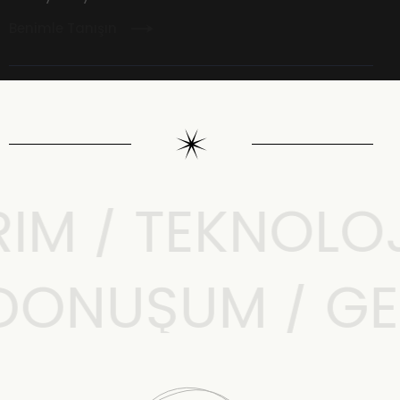
Benimle Tanışın
M / TEKNOLOJI 
L DÖNÜŞÜM / G