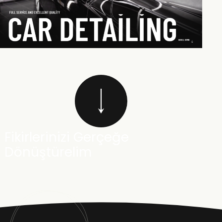
Fikirlerinizi Gerçeğe
Dönüştürelim