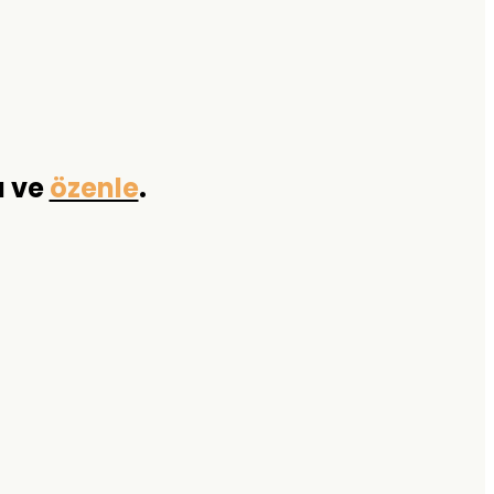
a ve
özenle
.