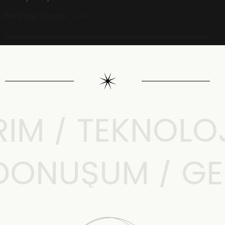
Benimle Tanışın
M / TEKNOLOJI 
L DÖNÜŞÜM / G