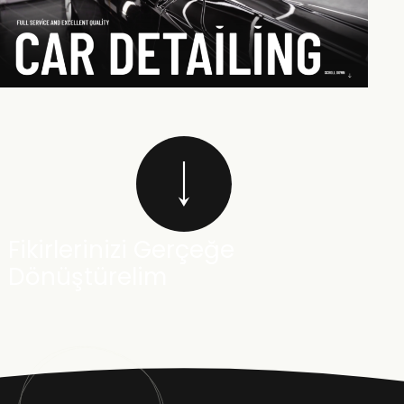
Fikirlerinizi Gerçeğe
Dönüştürelim