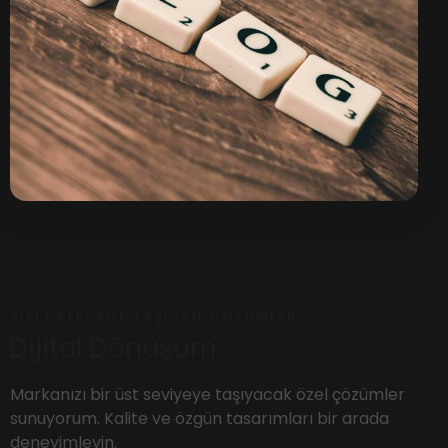
SIZI GELECEĞE TAŞIYAN ÇÖZÜMLER
Dijital Dönüşüm
Markanızı bir üst seviyeye taşıyacak özel çözümler
sunuyorum. Kalite ve özgün tasarımları bir arada
deneyimleyin.