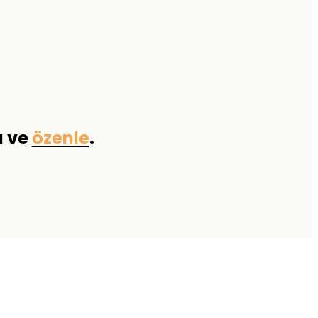
a ve
özenle
.