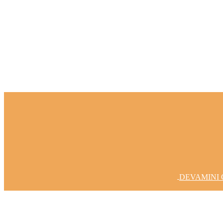
Fikirlerinizi Gerçeğe Dönüştürelim
DEVAMINI