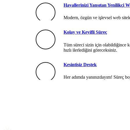
Hayallerinizi Yansıtan Yenilikçi 
Modern, özgün ve işlevsel web siteler
Kolay ve Keyifli Süreç
Tüm süreci sizin için olabildiğince k
hızlı ilerlediğini göreceksiniz.
Kesintisiz Destek
Her adımda yanınızdayım! Süreç boy