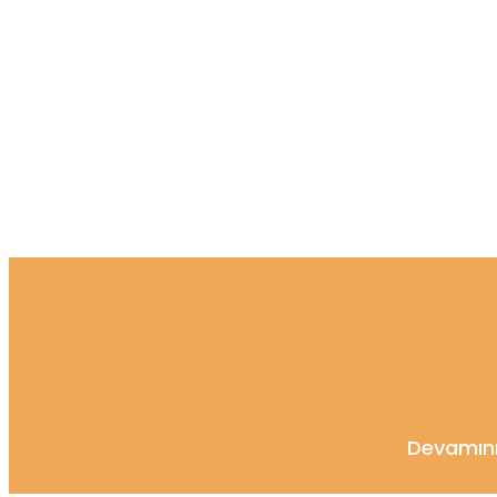
Dönüştürelim
Devamını