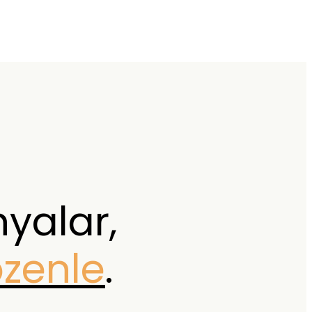
nyalar,
özenle
.