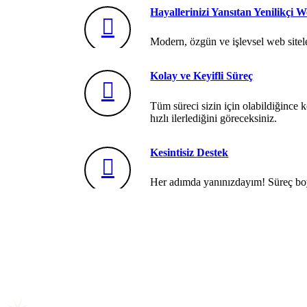
Hayallerinizi Yansıtan Yenilikçi 
Modern, özgün ve işlevsel web siteler
Kolay ve Keyifli Süreç
Tüm süreci sizin için olabildiğince k
hızlı ilerlediğini göreceksiniz.
Kesintisiz Destek
Her adımda yanınızdayım! Süreç boy