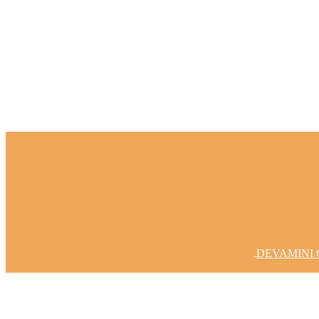
Fikirlerinizi Gerçeğe Dönüştürelim
DEVAMINI