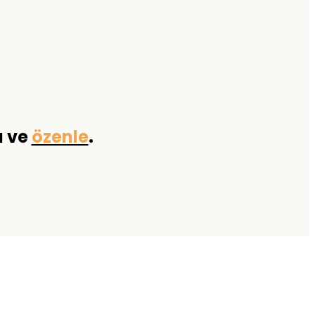
a ve
özenle
.