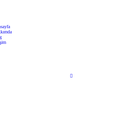
sayfa
kımda
g
işim