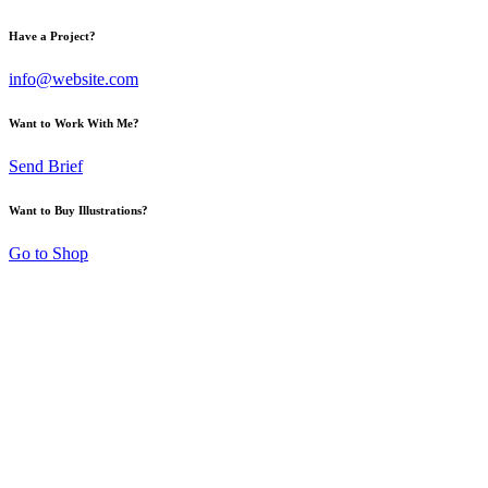
Have a Project?
info@website.com
Want to Work With Me?
Send Brief
Want to Buy Illustrations?
Go to Shop