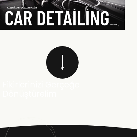
Fikirlerinizi Gerçeğe
Dönüştürelim