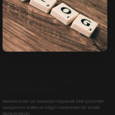
SIZI GELECEĞE TAŞIYAN ÇÖZÜMLER
Dijital Dönüşüm
Markanızı bir üst seviyeye taşıyacak özel çözümler
sunuyorum. Kalite ve özgün tasarımları bir arada
deneyimleyin.