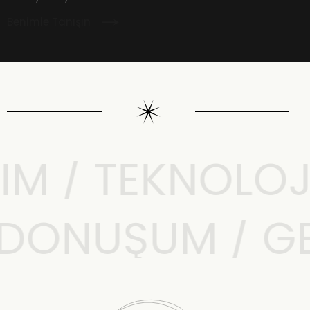
Benimle Tanışın
M / TEKNOLOJI 
L DÖNÜŞÜM / 