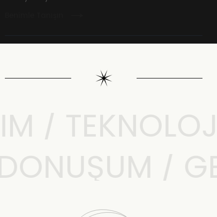
Benimle Tanışın
M / TEKNOLOJI 
L DÖNÜŞÜM / 