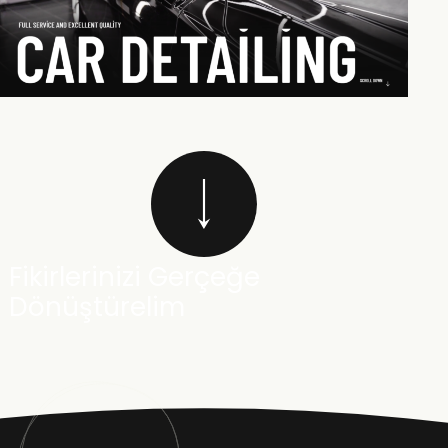
Fikirlerinizi Gerçeğe
Dönüştürelim