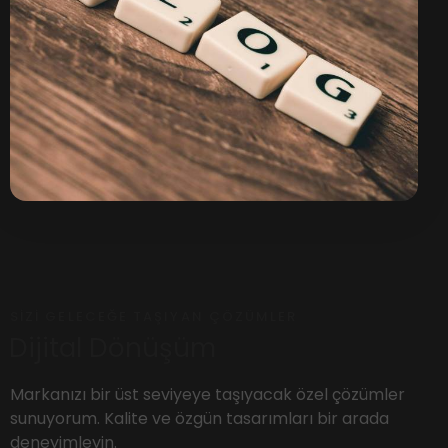
SIZI GELECEĞE TAŞIYAN ÇÖZÜMLER
Dijital Dönüşüm
Markanızı bir üst seviyeye taşıyacak özel çözümler
sunuyorum. Kalite ve özgün tasarımları bir arada
deneyimleyin.