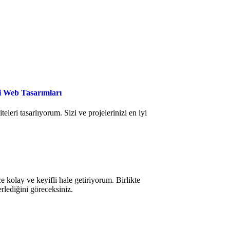
çi Web Tasarımları
eleri tasarlıyorum. Sizi ve projelerinizi en iyi
e kolay ve keyifli hale getiriyorum. Birlikte
lerlediğini göreceksiniz.