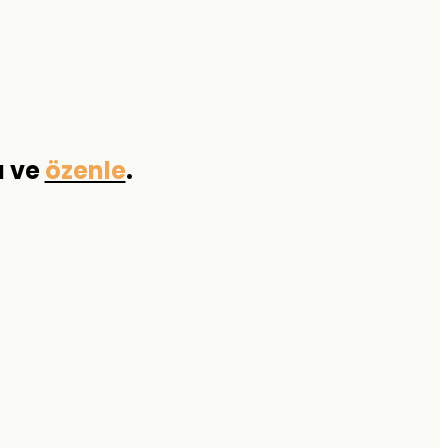
a ve
özenle
.