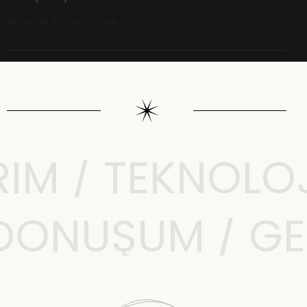
Benimle Tanışın
M / TEKNOLOJI 
L DÖNÜŞÜM / G