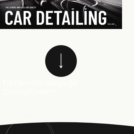
Fikirlerinizi Gerçeğe
Dönüştürelim