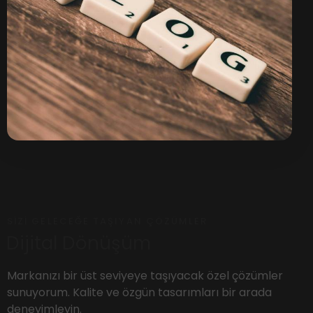
SIZI GELECEĞE TAŞIYAN ÇÖZÜMLER
Dijital Dönüşüm
Markanızı bir üst seviyeye taşıyacak özel çözümler
sunuyorum. Kalite ve özgün tasarımları bir arada
deneyimleyin.