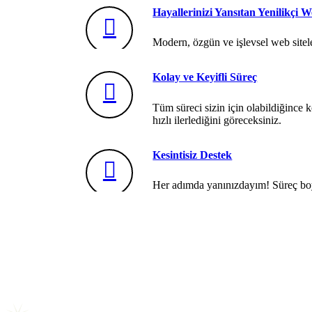
Hayallerinizi Yansıtan Yenilikçi 
Modern, özgün ve işlevsel web siteler
Kolay ve Keyifli Süreç
Tüm süreci sizin için olabildiğince k
hızlı ilerlediğini göreceksiniz.
Kesintisiz Destek
Her adımda yanınızdayım! Süreç boy