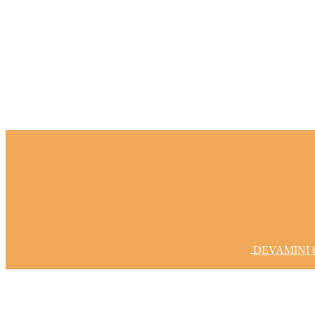
Fikirlerinizi Gerçeğe Dönüştürelim
DEVAMINI