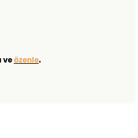
a ve
özenle
.