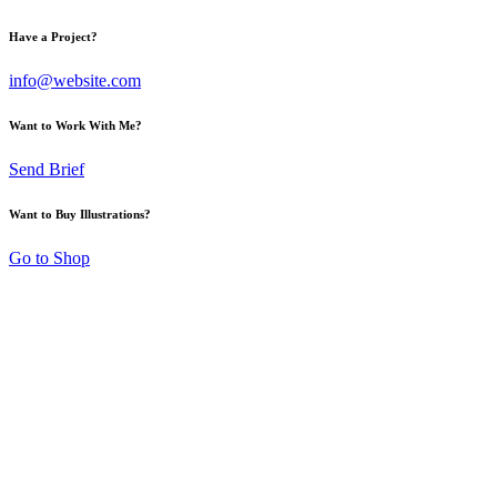
Have a Project?
info@website.com
Want to Work With Me?
Send Brief
Want to Buy Illustrations?
Go to Shop