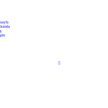
sayfa
kımda
g
işim