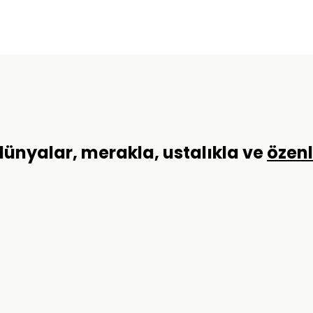
 dünyalar, merakla, ustalıkla ve
özen