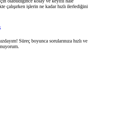
çin olabildiğince kolay ve keyifli hale
te çalışırken işlerin ne kadar hızlı ilerlediğini
k
ızdayım! Süreç boyunca sorularınıza hızlı ve
sunuyorum.