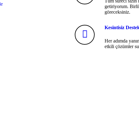
Tüm süreci sizin i
le
getiriyorum. Birlik
göreceksiniz.
Kesintisiz Deste
Her adımda yanın
etkili çözümler 