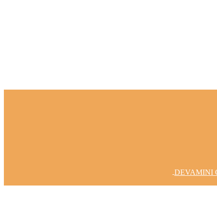
Fikirlerinizi Gerçeğe Dönüştürelim
DEVAMINI