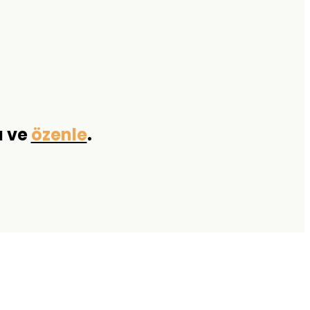
a ve
özenle
.