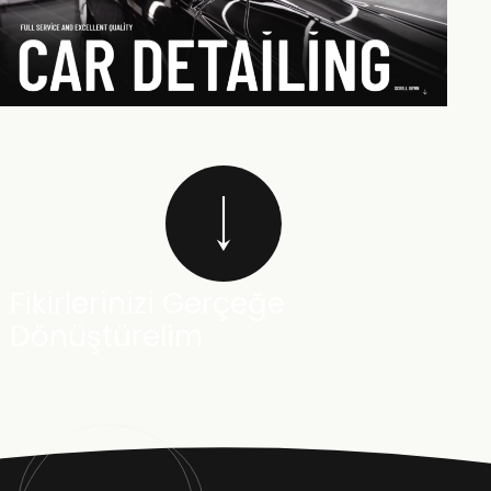
Fikirlerinizi Gerçeğe
Dönüştürelim