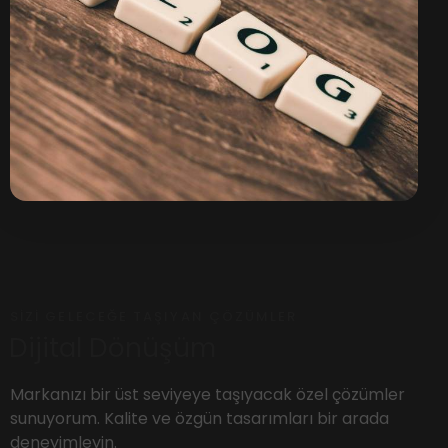
SIZI GELECEĞE TAŞIYAN ÇÖZÜMLER
Dijital Dönüşüm
Markanızı bir üst seviyeye taşıyacak özel çözümler
sunuyorum. Kalite ve özgün tasarımları bir arada
deneyimleyin.