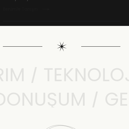
Benimle Tanışın
M / TEKNOLOJI 
L DÖNÜŞÜM / G