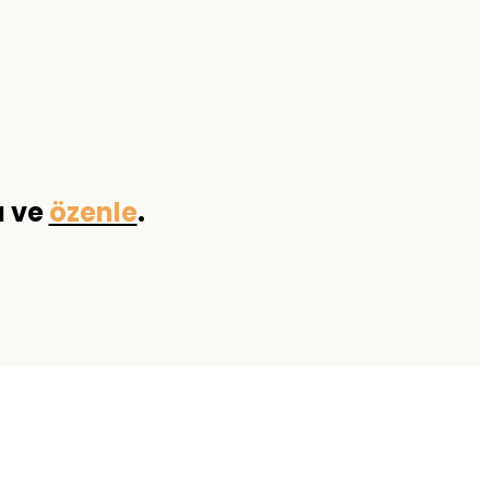
a ve
özenle
.