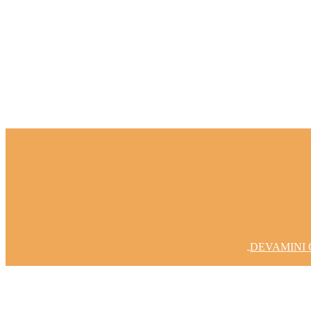
Fikirlerinizi Gerçeğe Dönüştürelim
DEVAMINI