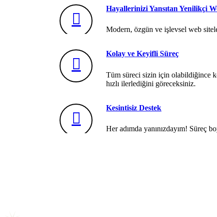
Hayallerinizi Yansıtan Yenilikçi 
Modern, özgün ve işlevsel web siteler
Kolay ve Keyifli Süreç
Tüm süreci sizin için olabildiğince k
hızlı ilerlediğini göreceksiniz.
Kesintisiz Destek
Her adımda yanınızdayım! Süreç boy