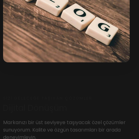
SIZI GELECEĞE TAŞIYAN ÇÖZÜMLER
Dijital Dönüşüm
Markanızı bir üst seviyeye taşıyacak özel çözümler
sunuyorum. Kalite ve özgün tasarımları bir arada
deneyimleyin.