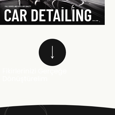
Fikirlerinizi Gerçeğe
Dönüştürelim