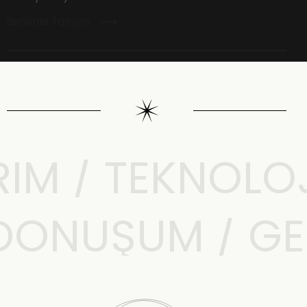
Benimle Tanışın
M / TEKNOLOJI 
L DÖNÜŞÜM / G