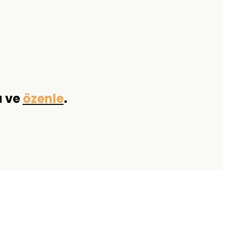
a ve
özenle
.