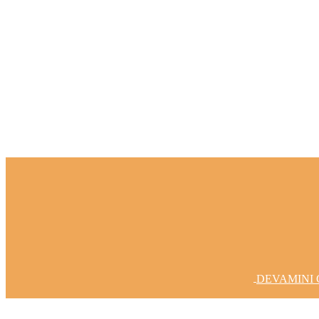
Fikirlerinizi Gerçeğe Dönüştürelim
DEVAMINI